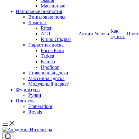
Эмаль
Массивные
Напольные покрытия
Виниловые полы
Ламинат
Ritter
Как
AGT
Акции
Услуги
Прои
купить
Krono Original
Паркетная доска
Focus Floor
Tarkett
Karelia
Upofloor
Инженерная доска
Массивная доска
Модульный паркет
Фурнитура
Ручки
Плинтуса
Emperadoor
Royals