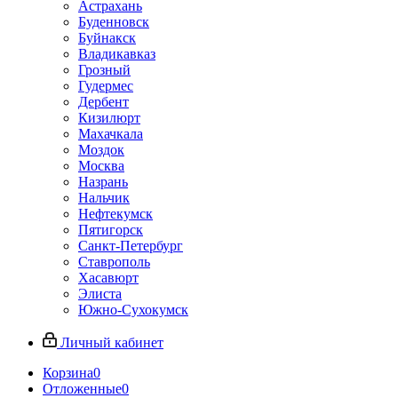
Астрахань
Буденновск
Буйнакск
Владикавказ
Грозный
Гудермес
Дербент
Кизилюрт
Махачкала
Моздок
Москва
Назрань
Нальчик
Нефтекумск
Пятигорск
Санкт-Петербург
Ставрополь
Хасавюрт
Элиста
Южно-Сухокумск
Личный кабинет
Корзина
0
Отложенные
0