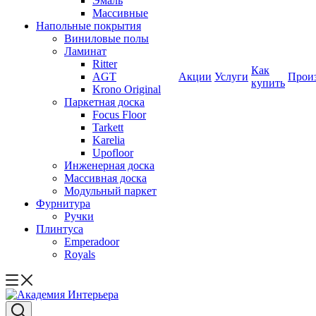
Эмаль
Массивные
Напольные покрытия
Виниловые полы
Ламинат
Ritter
Как
AGT
Акции
Услуги
Прои
купить
Krono Original
Паркетная доска
Focus Floor
Tarkett
Karelia
Upofloor
Инженерная доска
Массивная доска
Модульный паркет
Фурнитура
Ручки
Плинтуса
Emperadoor
Royals