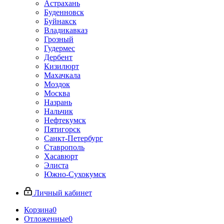
Астрахань
Буденновск
Буйнакск
Владикавказ
Грозный
Гудермес
Дербент
Кизилюрт
Махачкала
Моздок
Москва
Назрань
Нальчик
Нефтекумск
Пятигорск
Санкт-Петербург
Ставрополь
Хасавюрт
Элиста
Южно-Сухокумск
Личный кабинет
Корзина
0
Отложенные
0